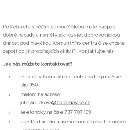
Potřebujete s něčím pomoci? Nebo máte naopak
dobré nápady a náměty, jak rozvíjet dobrovolnickou
činnost pod hlavičkou Komunitního centra či se chcete
zapojit do již probíhajících aktivit? Kontaktujte nás!
Jak nás můžete kontaktovat?
osobně v Komunitním centru na Legionářské
ulici 950
mailem na adrese
julie.janeckova
@zidlochovice.cz
telefonicky na čísle 737 707 199
prostřednictvím našeho kontaktního formuláře
- ozveme se vám