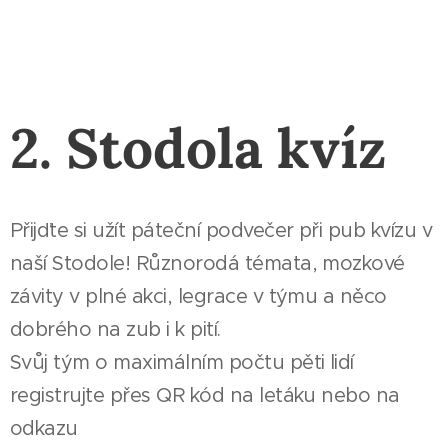
2. Stodola kvíz
Přijďte si užít páteční podvečer při pub kvízu v
naší Stodole! Různorodá témata, mozkové
závity v plné akci, legrace v týmu a něco
dobrého na zub i k pití.
Svůj tým o maximálním počtu pěti lidí
registrujte přes QR kód na letáku nebo na
odkazu