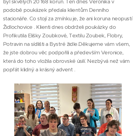
byl skvělých 20 168 korun. Ten dnes Veronika v
podobě poukázek předala klientům Denního
stacionáře. Co stojí za zmínku je, že ani koruna neopustí
Židlochovice . Klienti dnes obdrželi poukázky do
Profikutila Elišky Zoubkové, Textilu Zoubek, Flobry,
Potravin na sídlišti a Bystré židle.Děkujeme vám všem,
že jste dobrou věc podpořili a především Veronice,
která do toho vložila obrovské úsilí. Nezbývá než vám
popřát klidný a krásný advent .