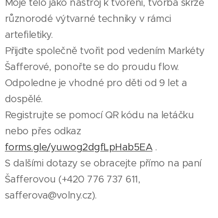
Moje tělo jako nástroj k tvoření, tvorba skrze
různorodé výtvarné techniky v rámci
artefiletiky.
Přijďte společně tvořit pod vedením Markéty
Šafferové, ponořte se do proudu flow.
Odpoledne je vhodné pro děti od 9 let a
dospělé.
Registrujte se pomocí QR kódu na letáčku
nebo přes odkaz
forms.gle/yuwog2dgfLpHab5EA
.
S dalšími dotazy se obracejte přímo na paní
Šafferovou (+420 776 737 611,
safferova@volny.cz).