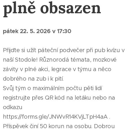
plně obsazen
pátek 22. 5. 2026 v 17:30
Přijďte si užít páteční podvečer při pub kvízu v
naší Stodole! Různorodá témata, mozkové
závity v plné akci, legrace v týmu a něco
dobrého na zub i k pití.
Svůj tým o maximálním počtu pěti lidí
registrujte přes QR kód na letáku nebo na
odkazu
https://forms.gle/JNWvR14KVjLTpH4aA .
Příspěvek činí 50 korun na osobu. Dobrou