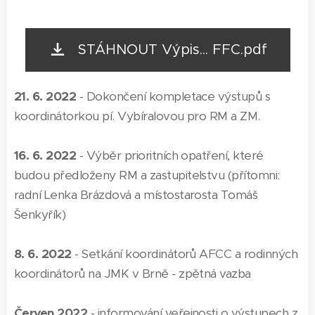
STÁHNOUT Výpis... FFC.pdf
21. 6. 2022
- Dokončení kompletace výstupů s
koordinátorkou pí. Vybíralovou pro RM a ZM.
16. 6. 2022
- Výběr prioritních opatření, které
budou předloženy RM a zastupitelstvu (přítomni:
radní Lenka Brázdová a místostarosta Tomáš
Šenkyřík)
8. 6. 2022
- Setkání koordinátorů AFCC a rodinných
koordinátorů na JMK v Brně - zpětná vazba
Červen 2022
- informování veřejnosti o výstupech z