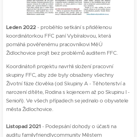
Leden 2022
- proběhlo setkání s přidělenou
koordinátorkou FFC paní Vybíralovou, která
pomáhá pověřenému pracovníkovi MěÚ
Židlochovice projít bez problémů auditem FFC.
Koordinátoři projektu navrhli složení pracovní
skupiny FFC, aby zde byly obsaženy všechny
Životní fáze člověka (od Skupiny A - Těhotenství a
narození dítěte, Rodina s kojencem až po Skupinu I -
Senioři). Ve všech případech se jednalo o obyvatele
města Židlochovice.
Listopad 2021
- Podepsání dohody o účasti na
auditu familyfriendlycommunity Městem